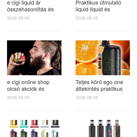
e cigi liquid ár
Praktikus útmutató
összehasonlítás és
liquid liquid és
vásárlási tippek a
folyadék kiválasztása
2026-08-05
2026-08-05
legjobb ajánlatok
az e cigi és e cigi
megtalálásához
használóknak
e cigi online shop
Teljes körű ego one
olcsó akciók és
áttekintés praktikus
márkák
tippekkel a jobb íz és
2026-08-05
2026-08-05
összehasonlítása
hosszabb élettartam
gyors szállítással és
eléréséhez
vásárlási útmutató