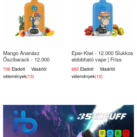
Mango Ananász
Eper-Kiwi - 12.000 Slukkos
Őszibarack - 12.000
eldobható vape | Friss
Slukkos eldobható e-
Gyümölcs Kombináció
706
Eladott Vásárlói
682
Eladott Vásárlói
Cigaretta
vélemények
(13)
vélemények
(12)