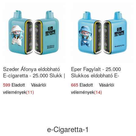
Szeder Áfonya eldobható
Eper Fagylalt - 25.000
E-cigaretta - 25.000 Slukk |
Slukkos eldobható E-
Prémium Gyümölcs Íz
cigaretta | Édes Desszert
599
Eladott Vásárlói
665
Eladott Vásárlói
Íz
vélemények
(11)
vélemények
(14)
e-Cigaretta-1