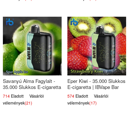
Savanyú Alma Fagylalt -
Eper Kiwi - 35.000 Slukkos
35.000 Slukkos E-cigaretta
E-cigaretta | IBVape Bar
| IBVape Bar
Friss Gyümölcs Ízek
714
Eladott Vásárlói
574
Eladott Vásárlói
vélemények
(21)
vélemények
(17)