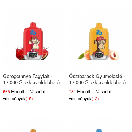
Görögdinnye Fagylalt -
Őszibarack Gyümölcslé -
12.000 Slukkos eldobható
12.000 Slukkos eldobható
e-Cigaretta
e-Cigaretta | Friss
665
Eladott Vásárlói
731
Eladott Vásárlói
Gyümölcs Íz
vélemények
(15)
vélemények
(12)