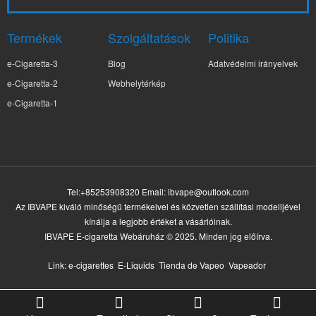
Termékek
Szolgáltatások
Politika
e-Cigaretta-3
Blog
Adatvédelmi irányelvek
e-Cigaretta-2
Webhelytérkép
e-Cigaretta-1
Tel:+85253908320 Email:
ibvape@outlook.com
Az IBVAPE kiváló minőségű termékeivel és közvetlen szállítási modelljével
kínálja a legjobb értéket a vásárlóinak.
IBVAPE E-cigaretta Webáruház © 2025. Minden jog előírva.
Link:
e-cigarettes
E-Liquids
Tienda de Vapeo
Vapeador