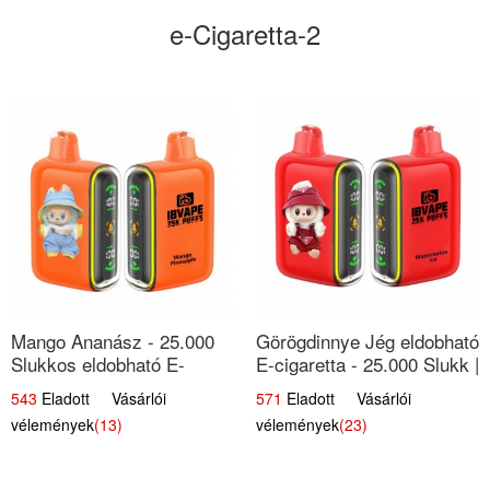
e-Cigaretta-2
Mango Ananász - 25.000
Görögdinnye Jég eldobható
Slukkos eldobható E-
E-cigaretta - 25.000 Slukk |
cigaretta | Trópusi
Frissítő Nyári Íz
543
Eladott Vásárlói
571
Eladott Vásárlói
Ízélmény
vélemények
(13)
vélemények
(23)