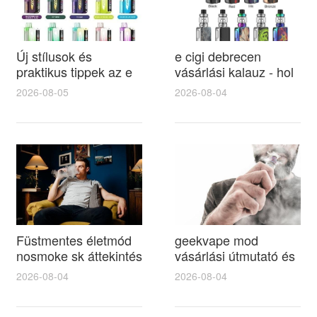
Új stílusok és
e cigi debrecen
praktikus tippek az e
vásárlási kalauz - hol
cigi tok
érdemes e cigi és cigi
2026-08-05
2026-08-04
kiválasztásához
kiegészítőket keresni
Debrecenben
Füstmentes életmód
geekvape mod
nosmoke sk áttekintés
vásárlási útmutató és
és gyakorlati tippek a
titkos beállítások 2026
2026-08-04
2026-08-04
nosmoke sk termékek
legjobb modelleinek
helyes választásához
összehasonlítása