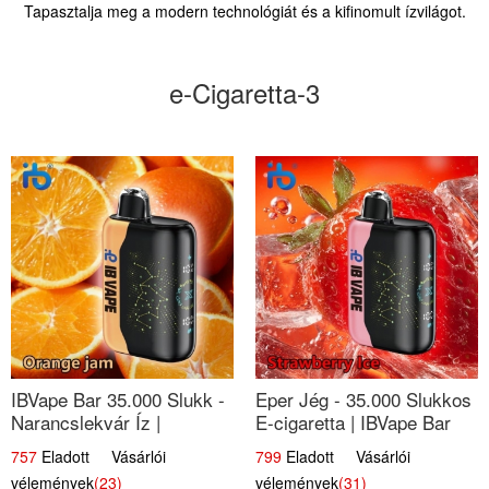
Tapasztalja meg a modern technológiát és a kifinomult ízvilágot.
e-Cigaretta-3
IBVape Bar 35.000 Slukk -
Eper Jég - 35.000 Slukkos
Narancslekvár Íz |
E-cigaretta | IBVape Bar
Prémium E-cigaretta
757
Eladott Vásárlói
799
Eladott Vásárlói
vélemények
(23)
vélemények
(31)